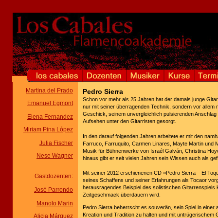
Martina del Prado
Pedro Sierra
Schon vor mehr als 25 Jahren hat der damals junge Gitarri
Emanuel Egmont
nur mit seiner überragenden Technik, sondern vor allem
Geschick, seinem unvergleichlich pulsierenden Anschlag 
Elena Fernandez
Aufsehen unter den Gitarristen gesorgt.
Miriam Pina López
In den darauf folgenden Jahren arbeitete er mit den nam
Julia Fischer
Farruco, Farruquito, Carmen Linares, Mayte Martin und 
Musik für Bühnenwerke von Israél Galván, Christina Hoy
Nese Wagner
hinaus gibt er seit vielen Jahren sein Wissen auch als ge
Mit seiner 2012 erschienenen CD »Pedro Sierra – El Toq
Gastdozenten:
seines Schaffens und seiner Erfahrungen als Tocaor vorge
herausragendes Beispiel des solistischen Gitarrenspie
José Parrondo
Zeitgeschmack überdauern wird.
Manolo Marin
Pedro Sierra beherrscht es souverän, sein Spiel in ein
Kreation und Tradition zu halten und mit untrügerischem
Alicia Márquez