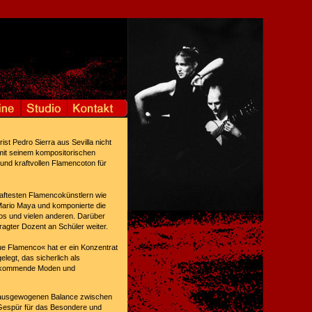
st Pedro Sierra aus Sevilla nicht
 mit seinem kompositorischen
und kraftvollen Flamencoton für
haftesten Flamencokünstlern wie
Mario Maya und komponierte die
os und vielen anderen. Darüber
fragter Dozent an Schüler weiter.
ue Flamenco« hat er ein Konzentrat
legt, das sicherlich als
ls kommende Moden und
er ausgewogenen Balance zwischen
 Gespür für das Besondere und