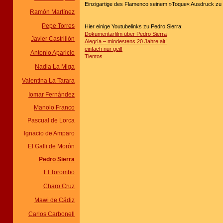
Einzigartige des Flamenco seinem »Toque« Ausdruck zu 
Ramón Martínez
Pepe Torres
Hier einige Youtubelinks zu Pedro Sierra:
Dokumentarfilm über Pedro Sierra
Javier
Castrillón
Alegría – mindestens 20 Jahre alt!
einfach nur geil!
Antonio Aparicio
Tientos
Nadia La Miga
Valentina La Tarara
Iomar Fernández
Manolo Franco
Pascual de Lorca
Ignacio de Amparo
El Galli de Morón
Pedro Sierra
El Torombo
Charo Cruz
Mawi de Cádiz
Carlos Carbonell