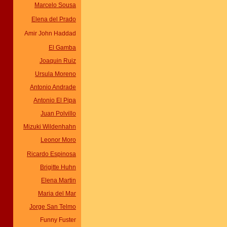
Marcelo Sousa
Elena del Prado
Amir John Haddad
El Gamba
Joaquin Ruiz
Ursula Moreno
Antonio Andrade
Antonio El Pipa
Juan Polvillo
Mizuki Wildenhahn
Leonor Moro
Ricardo Espinosa
Brigitte Huhn
Elena Martin
Maria del Mar
Jorge San Telmo
Funny Fuster