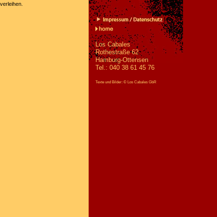
verleihen.
Los Cabales
Rothe
straße 62
Hamburg-Ottensen
Tel.: 040 38 61 45 76
Texte und Bilder: © Los Cabales GbR